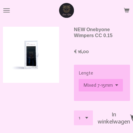
Ga
direct
naar
de
NEW Onebyone
hoofdinhoud
Wimpers CC 0.15
€ 16,00
Lengte
In
winkelwagen