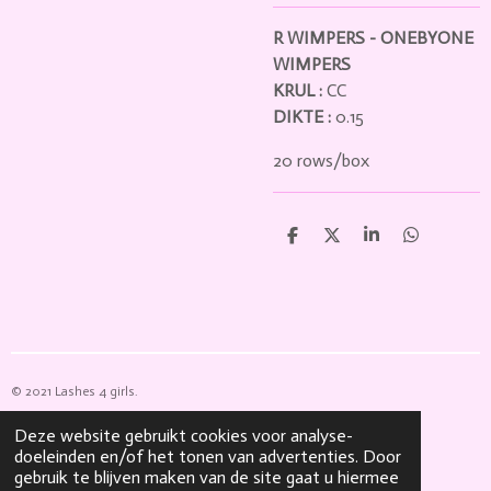
R WIMPERS - ONEBYONE
WIMPERS
KRUL :
CC
DIKTE :
0.15
20 rows/box
D
D
S
D
e
e
h
e
l
e
a
l
e
l
r
e
n
e
n
© 2021 Lashes 4 girls.
Powered by
JouwWeb
Deze website gebruikt cookies voor analyse-
doeleinden en/of het tonen van advertenties. Door
gebruik te blijven maken van de site gaat u hiermee