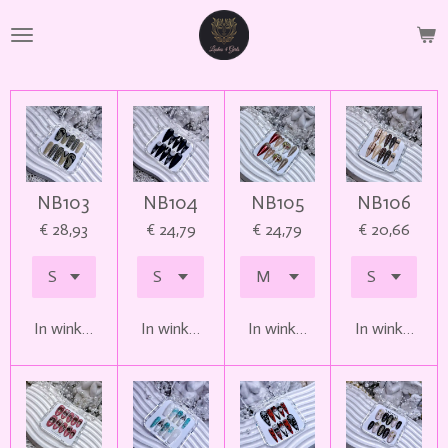
Ga
direct
naar
de
hoofdinhoud
NB103
NB104
NB105
NB106
€ 28,93
€ 24,79
€ 24,79
€ 20,66
In winkelwagen
In winkelwagen
In winkelwagen
In winkelwag