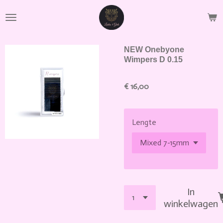
Ga
direct
naar
de
NEW Onebyone
hoofdinhoud
Wimpers D 0.15
€ 16,00
Lengte
In
winkelwagen