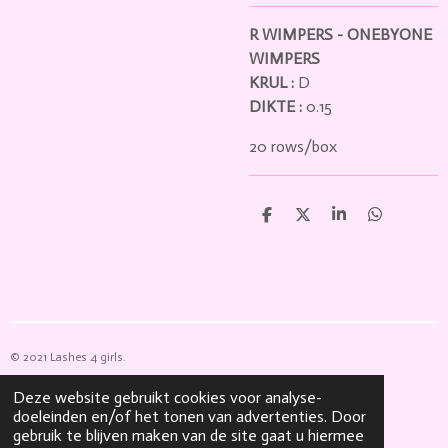
R WIMPERS - ONEBYONE
WIMPERS
KRUL :
D
DIKTE :
0.15
20 rows/box
D
D
S
D
e
e
h
e
l
e
a
l
e
l
r
e
n
e
n
© 2021 Lashes 4 girls.
Powered by
JouwWeb
Deze website gebruikt cookies voor analyse-
doeleinden en/of het tonen van advertenties. Door
gebruik te blijven maken van de site gaat u hiermee