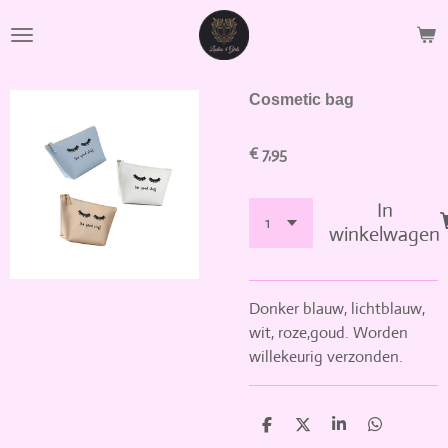
Ga
direct
naar
de
Cosmetic bag
hoofdinhoud
€ 7,95
In
winkelwagen
Donker blauw, lichtblauw,
wit, roze,goud. Worden
willekeurig verzonden.
D
D
S
D
e
e
h
e