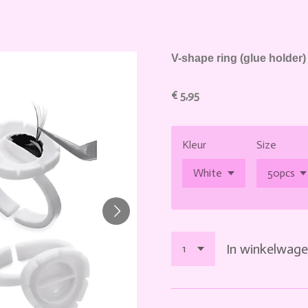
V-shape ring (glue holder)
€ 5,95
Kleur
Size
In winkelwag