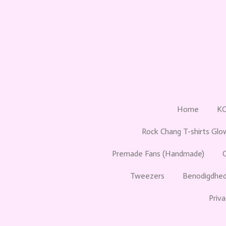
Ga
direct
naar
de
hoofdinhoud
Home
K
Rock Chang T-shirts Glo
Premade Fans (Handmade)
Tweezers
Benodigdhed
Priva