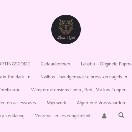
ORTINGSCODE
Cadeaubonnen
Labubu – Originele Popmar
w in the dark
Nailbox - handgemaakte press-on nagels
Combinatie
Wimperextensions Lamp , Bed , Matras Topper
en en accessoires
Mijn werk
Algemene Voorwaarden
cy verklaring
Verzend- en leveringsbeleid