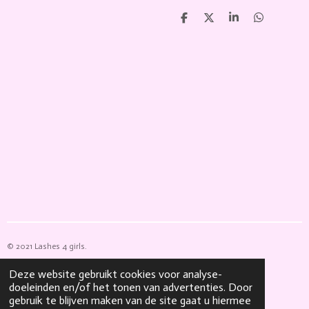
D
D
S
D
e
e
h
e
l
e
a
l
e
l
r
e
n
e
n
© 2021 Lashes 4 girls.
Powered by
JouwWeb
Deze website gebruikt cookies voor analyse-
doeleinden en/of het tonen van advertenties. Door
gebruik te blijven maken van de site gaat u hiermee