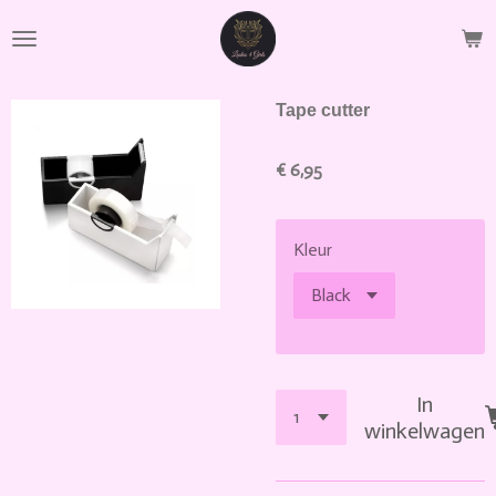
Ga
direct
naar
de
Tape cutter
hoofdinhoud
€ 6,95
Kleur
In
winkelwagen