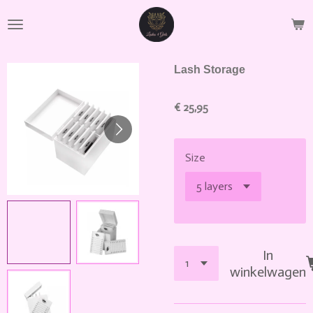
Ga
direct
naar
de
Lash Storage
hoofdinhoud
€ 25,95
Size
In
winkelwagen