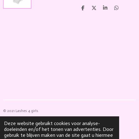
D
D
S
D
e
e
h
e
l
e
a
l
e
l
r
e
n
e
n
© 2021 Lashes 4 girls.
Powered by
JouwWeb
Deze website gebruikt cookies voor analyse-
doeleinden en/of het tonen van advertenties. Door
gebruik te blijven maken van de site gaat u hiermee