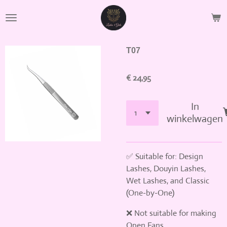
Ga
direct
naar
de
T07
hoofdinhoud
€ 24,95
In
winkelwagen
✅ Suitable for: Design
Lashes, Douyin Lashes,
Wet Lashes, and Classic
(One-by-One)
❌ Not suitable for making
Open Fans