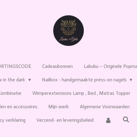
ORTINGSCODE
Cadeaubonnen
Labubu – Originele Popmar
w in the dark
Nailbox - handgemaakte press-on nagels
Combinatie
Wimperextensions Lamp , Bed , Matras Topper
en en accessoires
Mijn werk
Algemene Voorwaarden
cy verklaring
Verzend- en leveringsbeleid