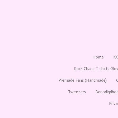
Ga
direct
naar
de
hoofdinhoud
Home
K
Rock Chang T-shirts Glo
Premade Fans (Handmade)
Tweezers
Benodigdhed
Priva