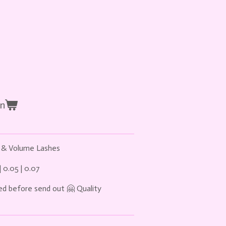
en
 & Volume Lashes
 0.05 | 0.07
ed before send out 🤗 Quality