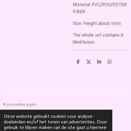
Material: PVC/POLYESTER
FIBER
Size: Height about 17cm
The whole set contains 6
blind boxes
D
D
S
D
e
e
h
e
l
e
a
l
e
l
r
e
n
e
n
© 2021 Lashes 4 girls.
Powered by
JouwWeb
Deze website gebruikt cookies voor analyse-
doeleinden en/of het tonen van advertenties. Door
gebruik te blijven maken van de site gaat u hiermee