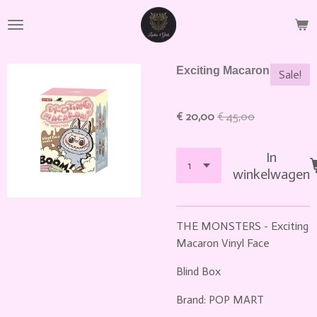
Ga
direct
naar
de
Exciting Macaron
Sale!
hoofdinhoud
€ 20,00
€ 45,00
In
winkelwagen
THE MONSTERS - Exciting
Macaron Vinyl Face
Blind Box
Brand: POP MART