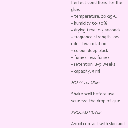
Perfect conditions for the
glue:
• temperature: 20-25
•C
• humidity 50-70%
• drying time: 0.5 seconds
• fragrance strength: low
odor, low irritation
• colour: deep black
• fumes: less fumes
• retention: 8-9 weeks
• capacity: 5 ml
HOW TO USE:
Shake well before use,
squeeze the drop of glue
PRECAUTIONS:
Avoid contact with skin and