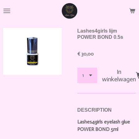
Ga
direct
naar
de
Lashes4girls lijm
hoofdinhoud
POWER BOND 0.5s
€ 30,00
In
winkelwagen
DESCRIPTION
Lashes4girls eyelash glue
POWER BOND 5ml