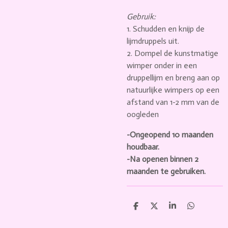
Gebruik:
1. Schudden en knijp de
lijmdruppels uit.
2. Dompel de kunstmatige
wimper onder in een
druppellijm en breng aan op
natuurlijke wimpers op een
afstand van 1-2 mm van de
oogleden
-Ongeopend 10 maanden
houdbaar.
-Na openen binnen 2
maanden te gebruiken.
D
D
S
D
e
e
h
e
l
e
a
l