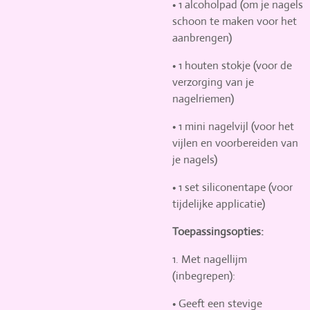
•
1 alcoholpad
(om je nagels
schoon te maken voor het
aanbrengen)
•
1 houten stokje
(voor de
verzorging van je
nagelriemen)
•
1 mini nagelvijl
(voor het
vijlen en voorbereiden van
je nagels)
•
1 set siliconentape
(voor
tijdelijke applicatie)
Toepassingsopties:
1.
Met nagellijm
(inbegrepen):
•
Geeft een stevige