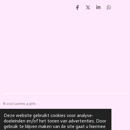
D
D
S
D
e
e
h
e
l
e
a
l
e
l
r
e
n
e
n
© 2021 Lashes 4 girls.
Powered by
JouwWeb
Deze website gebruikt cookies voor analyse-
doeleinden en/of het tonen van advertenties. Door
gebruik te blijven maken van de site gaat u hiermee