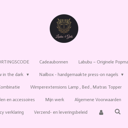
ORTINGSCODE
Cadeaubonnen
Labubu – Originele Popmar
w in the dark
Nailbox - handgemaakte press-on nagels
Combinatie
Wimperextensions Lamp , Bed , Matras Topper
en en accessoires
Mijn werk
Algemene Voorwaarden
cy verklaring
Verzend- en leveringsbeleid