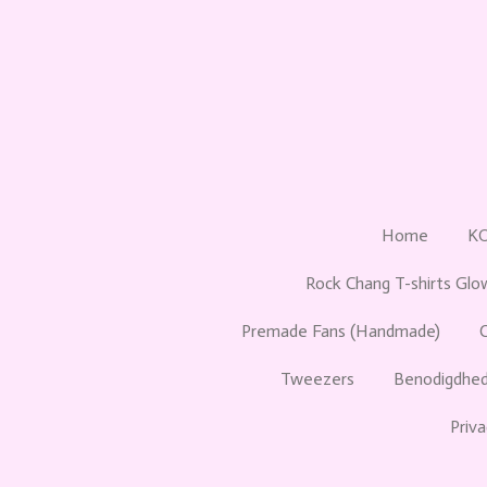
Ga
direct
naar
de
hoofdinhoud
Home
K
Rock Chang T-shirts Glo
Premade Fans (Handmade)
Tweezers
Benodigdhed
Priva