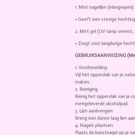
1.
Met nagellijm (inbegrepen):
•
Geeft een stevige hechtin
2.
Met gel (UV-lamp vereist, a
•
Zorgt voor langdurige hech
GEBRUIKSAANWIJZING (Met 
1. Voorbereiding:
Vijl het oppervlak van je natu
maken.
2. Reiniging:
Reinig het oppervlak van je 
meegeleverde alcoholpad.
3. Lijm aanbrengen:
Breng een dunne laag lijm aa
4. Nagels plaatsen:
Plaats de kunstnagel op je na