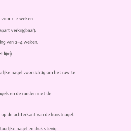
g voor
1–2 weken
.
part verkrijgbaar):
ting van
2–4 weken
.
lijm)
urlijke nagel voorzichtig om het ruw te
nagels en de randen met de
n op de achterkant van de kunstnagel.
tuurlijke nagel en druk stevig