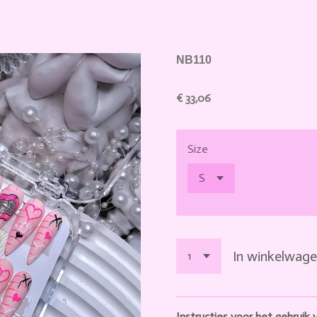
NB110
€ 33,06
Size
In winkelwag
Instructies voor het gebrui