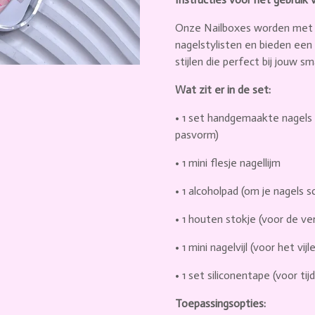
Onze Nailboxes worden met 
nagelstylisten en bieden ee
stijlen die perfect bij jouw s
Wat zit er in de set:
•
1 set handgemaakte nagels
pasvorm)
•
1 mini flesje nagellijm
•
1 alcoholpad
(om je nagels 
•
1 houten stokje
(voor de ver
•
1 mini nagelvijl
(voor het vijl
•
1 set siliconentape
(voor tijd
Toepassingsopties: