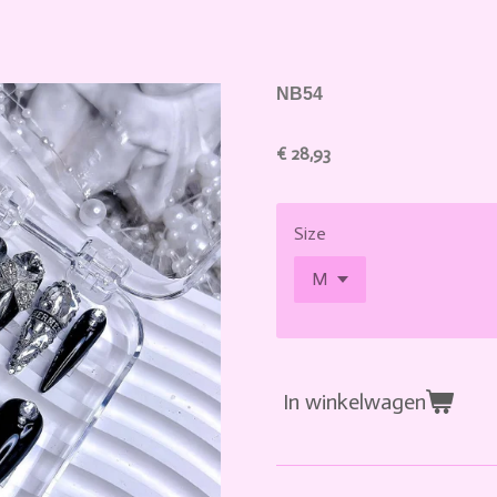
NB54
€ 28,93
Size
In winkelwagen