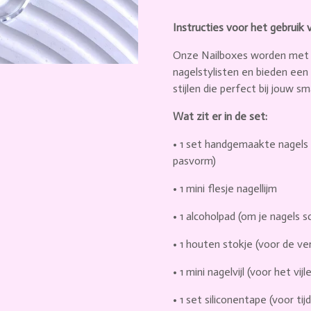
Instructies voor het gebrui
Onze Nailboxes worden met 
nagelstylisten en bieden ee
stijlen die perfect bij jouw s
Wat zit er in de set:
•
1 set handgemaakte nagels
pasvorm)
•
1 mini flesje nagellijm
•
1 alcoholpad
(om je nagels 
•
1 houten stokje
(voor de ver
•
1 mini nagelvijl
(voor het vijl
•
1 set siliconentape
(voor tijd