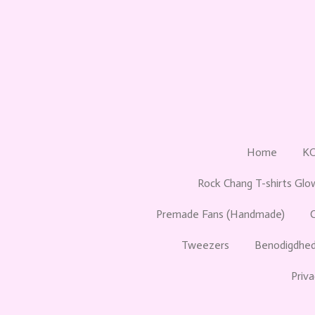
Ga
direct
naar
de
hoofdinhoud
Home
K
Rock Chang T-shirts Glo
Premade Fans (Handmade)
Tweezers
Benodigdhed
Priva