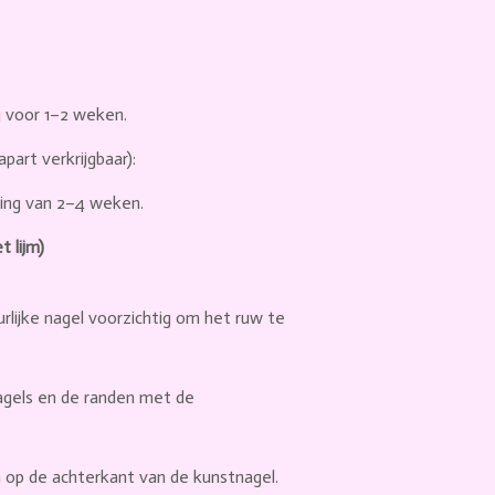
g voor
1–2 weken
.
part verkrijgbaar):
ting van
2–4 weken
.
lijm)
urlijke nagel voorzichtig om het ruw te
nagels en de randen met de
n op de achterkant van de kunstnagel.