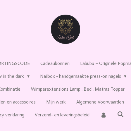
ORTINGSCODE
Cadeaubonnen
Labubu – Originele Popmar
w in the dark
Nailbox - handgemaakte press-on nagels
Combinatie
Wimperextensions Lamp , Bed , Matras Topper
en en accessoires
Mijn werk
Algemene Voorwaarden
cy verklaring
Verzend- en leveringsbeleid