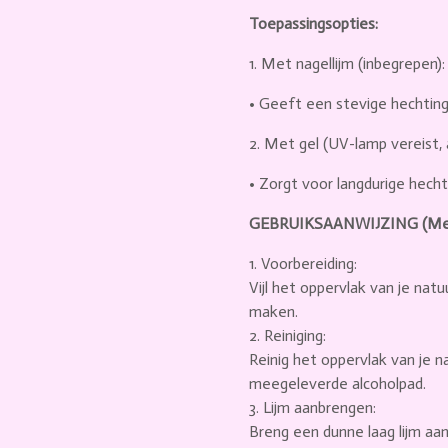
Toepassingsopties:
1.
Met nagellijm (inbegrepen):
•
Geeft een stevige hechtin
2.
Met gel (UV-lamp vereist, a
•
Zorgt voor langdurige hech
GEBRUIKSAANWIJZING (Met 
1. Voorbereiding:
Vijl het oppervlak van je natu
maken.
2. Reiniging:
Reinig het oppervlak van je 
meegeleverde alcoholpad.
3. Lijm aanbrengen:
Breng een dunne laag lijm aa