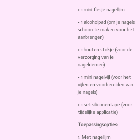
•
1 mini flesje nagellijm
•
1 alcoholpad
(om je nagels
schoon te maken voor het
aanbrengen)
•
1 houten stokje
(voor de
verzorging van je
nagelriemen)
•
1 mini nagelvijl
(voor het
vijlen en voorbereiden van
je nagels)
•
1 set siliconentape
(voor
tijdelijke applicatie)
Toepassingsopties:
1.
Met nagellijm