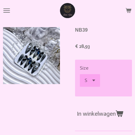
Ga
direct
naar
de
NB39
hoofdinhoud
€ 28,93
Size
In winkelwagen