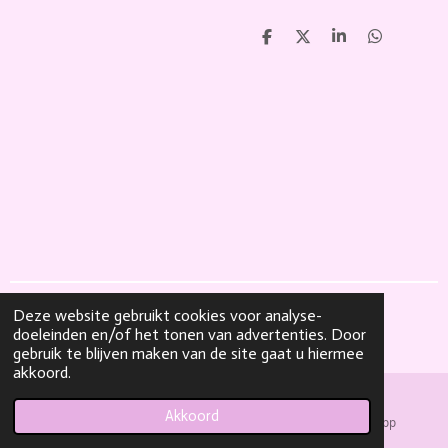
D
D
S
D
e
e
h
e
l
e
a
l
e
l
r
e
n
e
n
Deze website gebruikt cookies voor analyse-
© 2021 Lashes 4 girls.
doeleinden en/of het tonen van advertenties. Door
Powered by
JouwWeb
gebruik te blijven maken van de site gaat u hiermee
akkoord.
Akkoord
E-mailadres
Facebook
WhatsApp