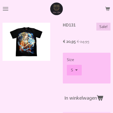
Ga
direct
naar
de
HD131
Sale!
hoofdinhoud
€ 20,95
€ 24,95
Size
In winkelwagen