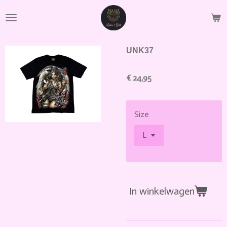
Ga
direct
naar
de
UNK37
hoofdinhoud
€ 24,95
Size
In winkelwagen