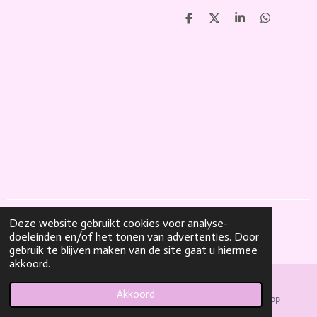
D
D
S
D
e
e
h
e
l
e
a
l
e
l
r
e
n
e
n
Deze website gebruikt cookies voor analyse-
© 2021 Lashes 4 girls.
doeleinden en/of het tonen van advertenties. Door
Powered by
JouwWeb
gebruik te blijven maken van de site gaat u hiermee
akkoord.
Akkoord
E-mailadres
Facebook
WhatsApp