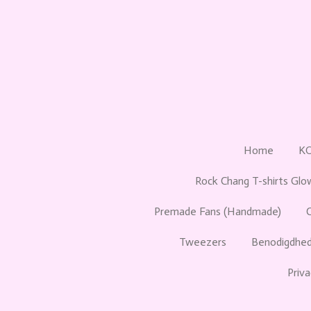
Ga
direct
naar
de
hoofdinhoud
Home
K
Rock Chang T-shirts Glo
Premade Fans (Handmade)
Tweezers
Benodigdhed
Priva