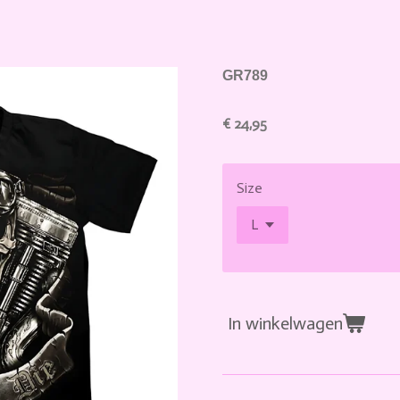
GR789
€ 24,95
Size
In winkelwagen