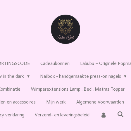
ORTINGSCODE
Cadeaubonnen
Labubu – Originele Popmar
w in the dark
Nailbox - handgemaakte press-on nagels
Combinatie
Wimperextensions Lamp , Bed , Matras Topper
en en accessoires
Mijn werk
Algemene Voorwaarden
cy verklaring
Verzend- en leveringsbeleid